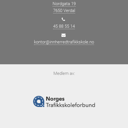
Nordgata 19
7650 Verdal
45 88 55 14
kontor@innherredtrafikkskole.no
Medlem av: