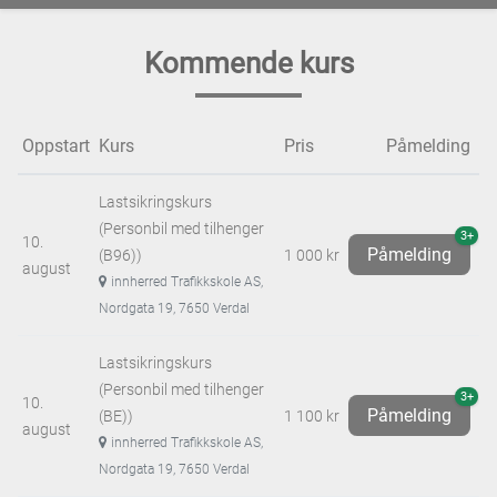
Kommende kurs
Oppstart
Kurs
Pris
Påmelding
Lastsikringskurs
(Personbil med tilhenger
3+
10.
Påmelding
(B96))
1 000 kr
august
innherred Trafikkskole AS,
Nordgata 19, 7650 Verdal
Lastsikringskurs
(Personbil med tilhenger
3+
10.
Påmelding
(BE))
1 100 kr
august
innherred Trafikkskole AS,
Nordgata 19, 7650 Verdal